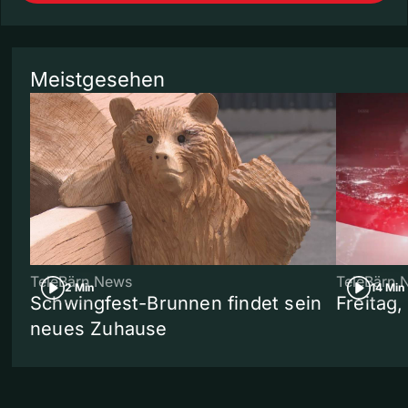
Meistgesehen
TeleBärn News
TeleBärn 
2 Min
14 Min
Schwingfest-Brunnen findet sein
Freitag
neues Zuhause