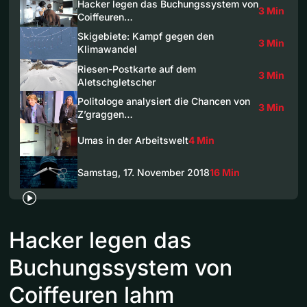
Hacker legen das Buchungssystem von
3 Min
Coiffeuren…
Skigebiete: Kampf gegen den
3 Min
Klimawandel
Riesen-Postkarte auf dem
3 Min
Aletschgletscher
Politologe analysiert die Chancen von
3 Min
Z’graggen…
Umas in der Arbeitswelt
4 Min
Samstag, 17. November 2018
16 Min
Hacker legen das
Buchungssystem von
Coiffeuren lahm