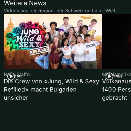
Weitere News
Videos aus der Region, der Schweiz und aller Welt
Neue Staffel
Mittelamerik
1 Min
1 Min
Die Crew von «Jung, Wild & Sexy:
Vulkanaus
Refilled» macht Bulgarien
1400 Pers
unsicher
gebracht