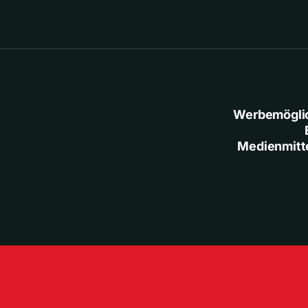
Werbemögli
Medienmitt