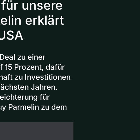
 für unsere
lin erklärt
 USA
Deal zu einer
f 15 Prozent, dafür
haft zu Investitionen
nächsten Jahren.
eichterung für
uy Parmelin zu dem