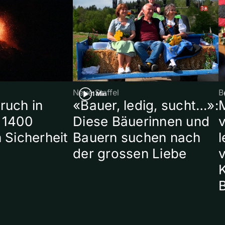
Neue Staffel
B
1 Min
ruch in
«Bauer, ledig, sucht…»:
 1400
Diese Bäuerinnen und
 Sicherheit
Bauern suchen nach
l
der grossen Liebe