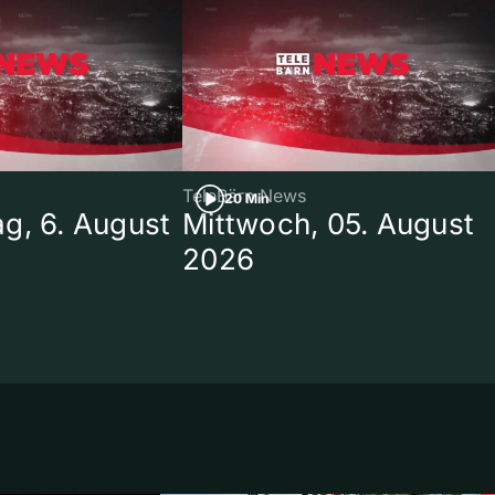
TeleBärn News
20 Min
g, 6. August
Mittwoch, 05. August
2026