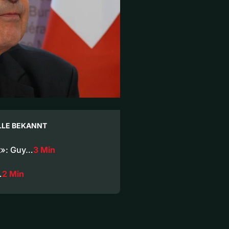
LLE BEKANNT
ft»: Guy…
3 Min
…
2 Min