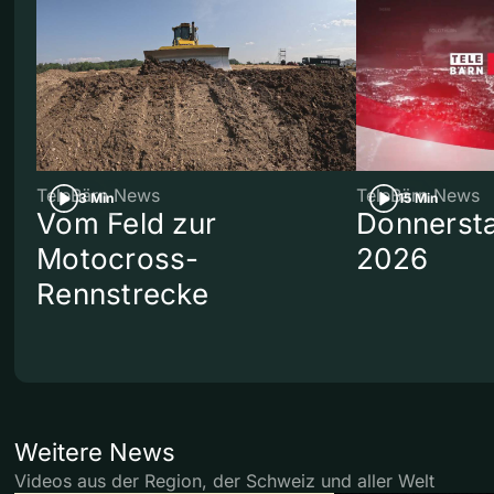
TeleBärn News
TeleBärn News
3 Min
15 Min
Vom Feld zur
Donnersta
Motocross-
2026
Rennstrecke
Weitere News
Videos aus der Region, der Schweiz und aller Welt