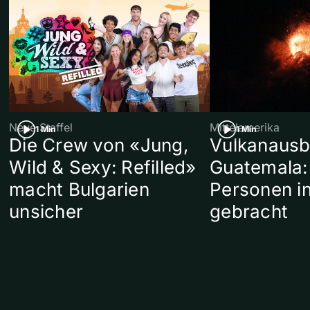
Neue Staffel
Mittelamerika
1 Min
1 Min
Die Crew von «Jung,
Vulkanausb
Wild & Sexy: Refilled»
Guatemala:
macht Bulgarien
Personen in
unsicher
gebracht