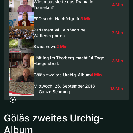
Wieso passierte das Drama in
4 Min
Tramelan?
FPD sucht Nachfolgerin
3 Min
Parlament will ein Wort bei
2 Min
Waffenexporten
Swissnews
2 Min
Häftling im Thorberg macht 14 Tage
3 Min
Hungerstreik
Göläs zweites Urchig-Album
4 Min
Mittwoch, 26. September 2018
18 Min
— Ganze Sendung
Göläs zweites Urchig-
Album