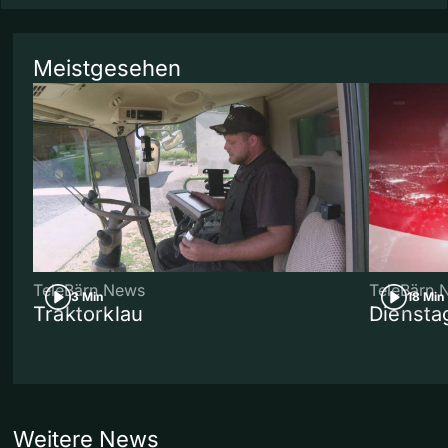
Meistgesehen
TeleBärn News
TeleBärn 
3 Min
18 Min
Traktorklau
Diensta
Weitere News