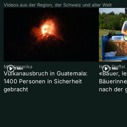
Videos aus der Region, der Schweiz und aller Welt
Mittelamerika
Neue Staffel
1 Min
1 Min
Vulkanausbruch in Guatemala:
«Bauer, l
1400 Personen in Sicherheit
Bäuerinne
gebracht
nach der 