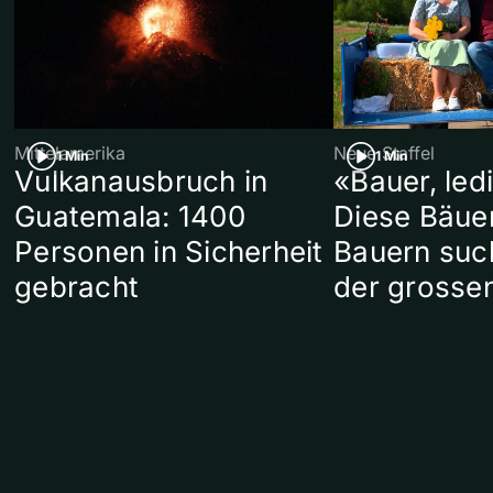
Mittelamerika
Neue Staffel
1 Min
1 Min
Vulkanausbruch in
«Bauer, led
Guatemala: 1400
Diese Bäue
Personen in Sicherheit
Bauern suc
gebracht
der grosse