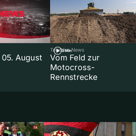
TeleBärn News
3 Min
 05. August
Vom Feld zur
Motocross-
Rennstrecke