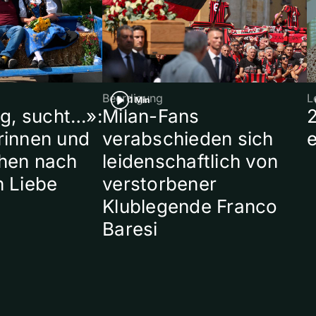
Beerdigung
L
1 Min
ig, sucht…»:
Milan-Fans
rinnen und
verabschieden sich
hen nach
leidenschaftlich von
n Liebe
verstorbener
Klublegende Franco
Baresi