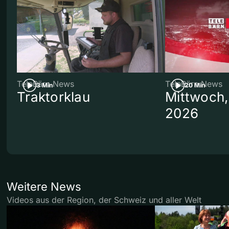
TeleBärn News
TeleBärn News
3 Min
20 Min
Traktorklau
Mittwoch,
2026
Weitere News
Videos aus der Region, der Schweiz und aller Welt