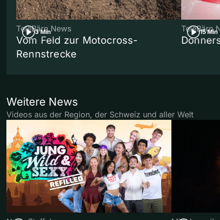
TeleBärn News
TeleBärn 
3 Min
15 Min
Vom Feld zur Motocross-
Donners
Rennstrecke
Weitere News
Videos aus der Region, der Schweiz und aller Welt