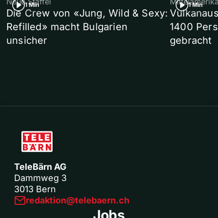
Neue Staffel
Mittelamerik
1 Min
1 Min
Die Crew von «Jung, Wild & Sexy:
Vulkanaus
Refilled» macht Bulgarien
1400 Pers
unsicher
gebracht
TeleBärn AG
Dammweg 3
3013 Bern
redaktion@telebaern.ch
Jobs