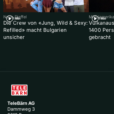
Neue Staffel
Mittelamerik
1 Min
1 Min
Die Crew von «Jung, Wild & Sexy:
Vulkanaus
Refilled» macht Bulgarien
1400 Pers
unsicher
gebracht
TeleBärn AG
Dammweg 3