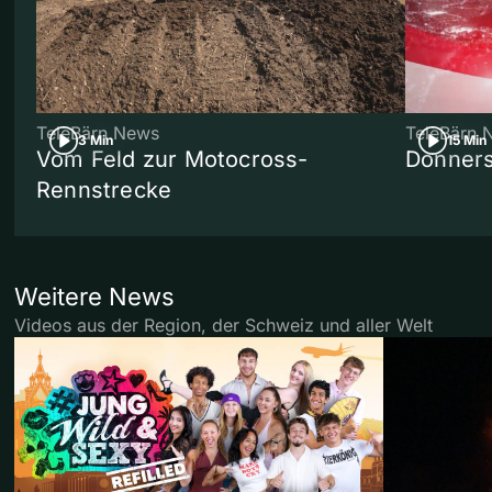
TeleBärn News
TeleBärn 
3 Min
15 Min
Vom Feld zur Motocross-
Donners
Rennstrecke
Weitere News
Videos aus der Region, der Schweiz und aller Welt