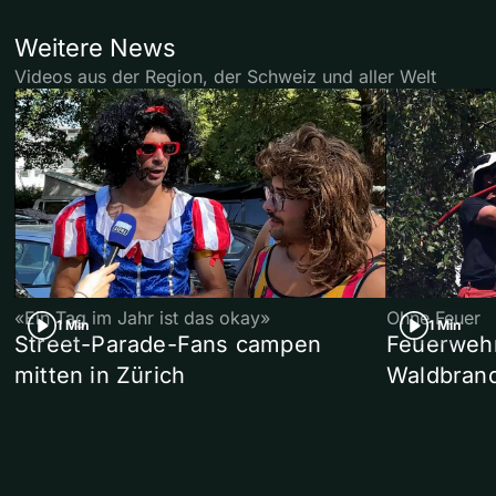
Weitere News
Videos aus der Region, der Schweiz und aller Welt
«Ein Tag im Jahr ist das okay»
Ohne Feuer
1 Min
1 Min
Street-Parade-Fans campen
Feuerwehr 
mitten in Zürich
Waldbrand