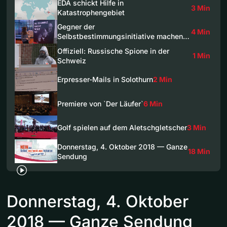
EDA schickt Hilfe in
3 Min
Katastrophengebiet
Gegner der
4 Min
Selbstbestimmungsinitiative machen…
Offiziell: Russische Spione in der
1 Min
Schweiz
Erpresser-Mails in Solothurn
2 Min
Premiere von `Der Läufer`
6 Min
Golf spielen auf dem Aletschgletscher
3 Min
Donnerstag, 4. Oktober 2018 — Ganze
18 Min
Sendung
Donnerstag, 4. Oktober
2018 — Ganze Sendung