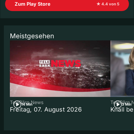
Zum Play Store
★ 4.4 von 5
Meistgesehen
TeleBärn News
TeleBärn 
14 Min
3 Min
Freitag, 07. August 2026
Knall b