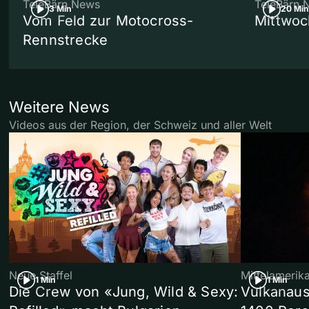
TeleBärn News
TeleBärn 
3 Min
20 Min
Vom Feld zur Motocross-
Mittwoc
Rennstrecke
Weitere News
Videos aus der Region, der Schweiz und aller Welt
Neue Staffel
Mittelamerik
1 Min
1 Min
Die Crew von «Jung, Wild & Sexy:
Vulkanaus