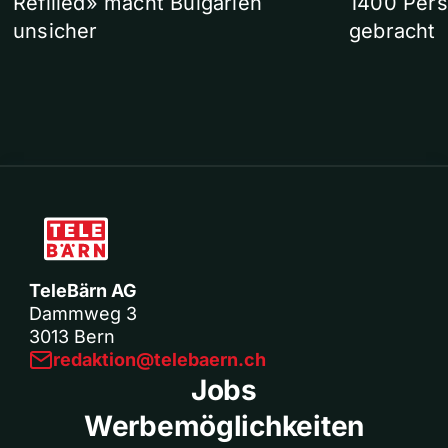
Refilled» macht Bulgarien
1400 Pers
unsicher
gebracht
TeleBärn AG
Dammweg 3
3013 Bern
redaktion@telebaern.ch
Jobs
Werbemöglichkeiten