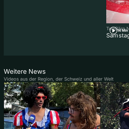
TeleBärn 
14 Min
Samstag
Weitere News
Videos aus der Region, der Schweiz und aller Welt