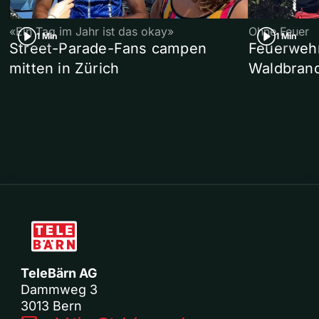
«Ein Tag im Jahr ist das okay»
Ohne Feuer
1 Min
1 Min
Street-Parade-Fans campen
Feuerwehr 
mitten in Zürich
Waldbrand
TeleBärn AG
Dammweg 3
3013 Bern