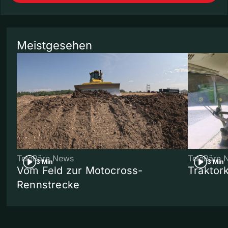
Meistgesehen
TeleBärn News
TeleBärn 
3 Min
3 Min
Vom Feld zur Motocross-
Traktor
Rennstrecke