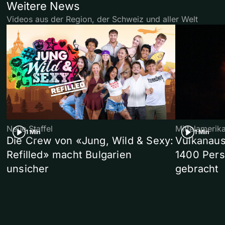
Weitere News
Videos aus der Region, der Schweiz und aller Welt
Neue Staffel
Mittelamerik
1 Min
1 Min
Die Crew von «Jung, Wild & Sexy:
Vulkanaus
Refilled» macht Bulgarien
1400 Pers
unsicher
gebracht