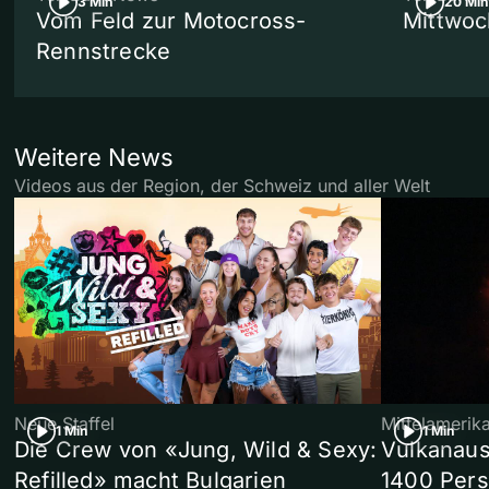
3 Min
20 Min
Vom Feld zur Motocross-
Mittwoc
Rennstrecke
Weitere News
Videos aus der Region, der Schweiz und aller Welt
Neue Staffel
Mittelamerik
1 Min
1 Min
Die Crew von «Jung, Wild & Sexy:
Vulkanaus
Refilled» macht Bulgarien
1400 Pers