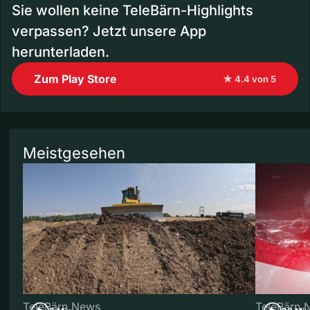
Sie wollen keine TeleBärn-Highlights
verpassen? Jetzt unsere App
herunterladen.
Zum Play Store
★ 4.4 von 5
Meistgesehen
TeleBärn News
TeleBärn 