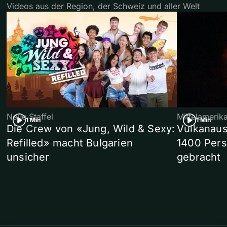
Videos aus der Region, der Schweiz und aller Welt
Neue Staffel
Mittelamerik
1 Min
1 Min
Die Crew von «Jung, Wild & Sexy:
Vulkanaus
Refilled» macht Bulgarien
1400 Pers
unsicher
gebracht