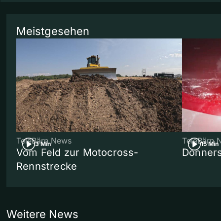
Meistgesehen
TeleBärn News
TeleBärn 
3 Min
15 Min
Vom Feld zur Motocross-
Donners
Rennstrecke
Weitere News