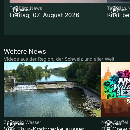
TeleBärn News
TeleBärn 
14 Min
3 Min
Freitag, 07. August 2026
Knall b
Weitere News
Videos aus der Region, der Schweiz und aller Welt
Zu wenig Wasser
Neue Staffel
2 Min
1 Min
Vier Thur-Kraftwerke ausser
Die Crew 