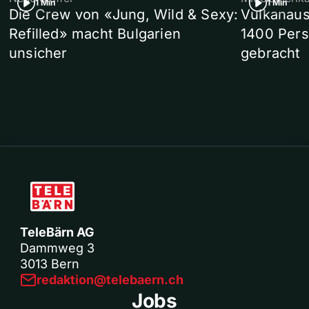
1 Min
1 Min
Die Crew von «Jung, Wild & Sexy:
Vulkanaus
Refilled» macht Bulgarien
1400 Pers
unsicher
gebracht
TeleBärn AG
Dammweg 3
3013 Bern
redaktion@telebaern.ch
Jobs