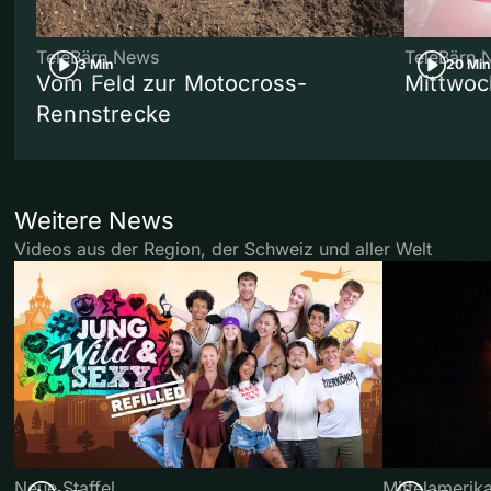
TeleBärn News
TeleBärn 
3 Min
20 Min
Vom Feld zur Motocross-
Mittwoc
Rennstrecke
Weitere News
Videos aus der Region, der Schweiz und aller Welt
Neue Staffel
Mittelamerik