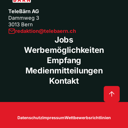
TeleBärn AG
Dammweg 3
3013 Bern
redaktion@telebaern.ch
Jobs
Werbemöglichkeiten
Empfang
Medienmitteilungen
Kontakt
Datenschutz
Impressum
Wettbewerbsrichtlinien