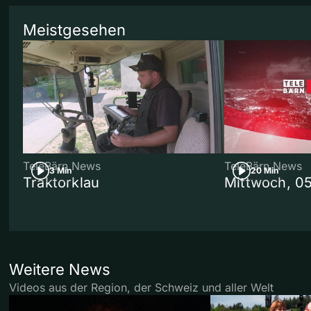
Meistgesehen
TeleBärn News
TeleBärn News
3 Min
20 Min
Traktorklau
Mittwoch, 0
Weitere News
Videos aus der Region, der Schweiz und aller Welt