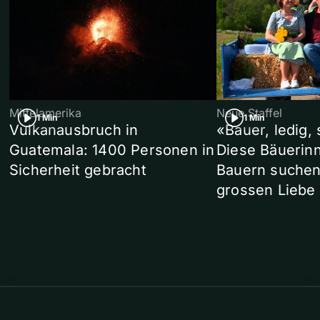
Mittelamerika
Neue Staffel
1 Min
1 Min
Vulkanausbruch in
«Bauer, ledig,
Guatemala: 1400 Personen in
Diese Bäuerin
Sicherheit gebracht
Bauern suchen
grossen Liebe