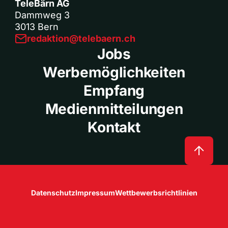
TeleBärn AG
Dammweg 3
3013 Bern
redaktion@telebaern.ch
Jobs
Werbemöglichkeiten
Empfang
Medienmitteilungen
Kontakt
Datenschutz
Impressum
Wettbewerbsrichtlinien