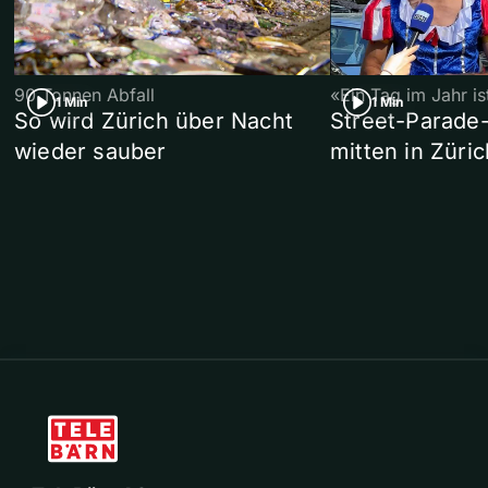
90 Tonnen Abfall
«Ein Tag im Jahr i
1 Min
1 Min
So wird Zürich über Nacht
Street-Parade
wieder sauber
mitten in Züric