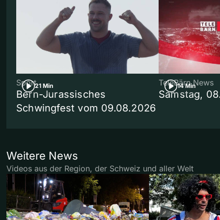
Sport
TeleBärn News
21 Min
14 Min
Bern-Jurassisches
Samstag, 08
Schwingfest vom 09.08.2026
Weitere News
Videos aus der Region, der Schweiz und aller Welt