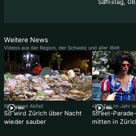
Samstag, 08
Weitere News
Videos aus der Region, der Schweiz und aller Welt
90 Tonnen Abfall
«Ein Tag im Jahr i
1 Min
1 Min
So wird Zürich über Nacht
Street-Parade
wieder sauber
mitten in Züric