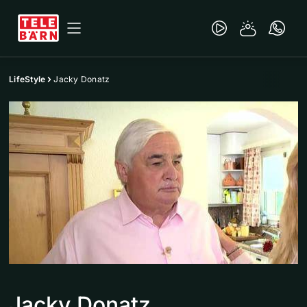
LifeStyle
Jacky Donatz
Jacky Donatz