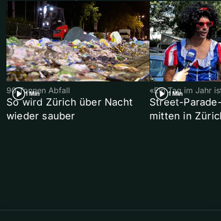
90 Tonnen Abfall
«Ein Tag im Jahr i
1 Min
1 Min
So wird Zürich über Nacht
Street-Parade
wieder sauber
mitten in Züric