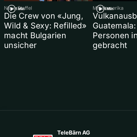
Neue Staffel
Mittelamerika
1 Min
1 Min
Die Crew von «Jung,
Vulkanausb
Wild & Sexy: Refilled»
Guatemala:
macht Bulgarien
Personen in
unsicher
gebracht
TeleBärn AG