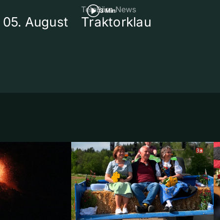
TeleBärn News
3 Min
 05. August
Traktorklau