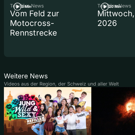
TeleBärn News
TeleBärn News
3 Min
20 Min
Vom Feld zur
Mittwoch,
Motocross-
2026
Rennstrecke
Weitere News
Videos aus der Region, der Schweiz und aller Welt