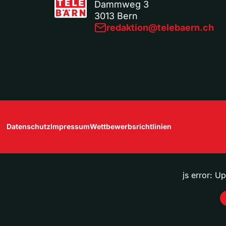
Dammweg 3
3013 Bern
redaktion@telebaern.ch
Datenschutz
Impressum
Wettbewerbsrichtlinien
js error: U