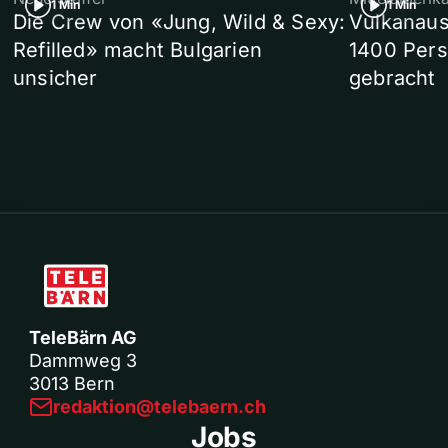
1 Min
1 Min
Die Crew von «Jung, Wild & Sexy:
Vulkanaus
Refilled» macht Bulgarien
1400 Pers
unsicher
gebracht
TeleBärn AG
Dammweg 3
3013 Bern
redaktion@telebaern.ch
Jobs