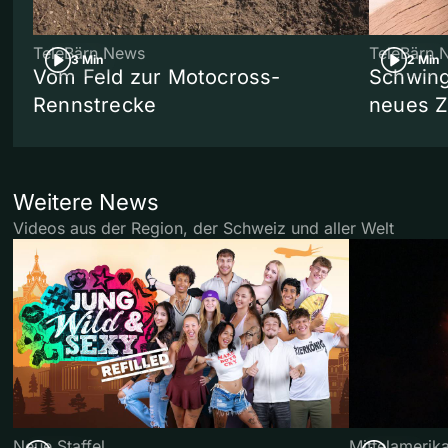
TeleBärn News
TeleBärn 
3 Min
2 Min
Vom Feld zur Motocross-
Schwing
Rennstrecke
neues 
Weitere News
Videos aus der Region, der Schweiz und aller Welt
Neue Staffel
Mittelamerik