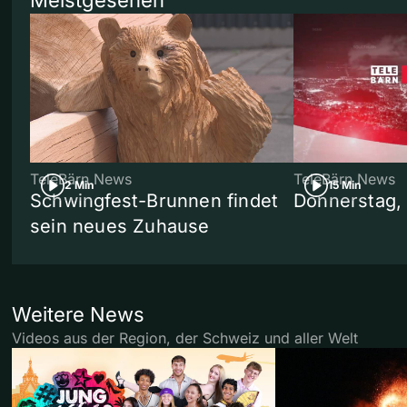
Meistgesehen
TeleBärn News
TeleBärn News
2 Min
15 Min
Schwingfest-Brunnen findet
Donnerstag,
sein neues Zuhause
Weitere News
Videos aus der Region, der Schweiz und aller Welt