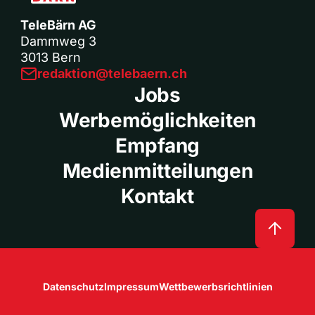
TeleBärn AG
Dammweg 3
3013 Bern
redaktion@telebaern.ch
Jobs
Werbemöglichkeiten
Empfang
Medienmitteilungen
Kontakt
Datenschutz
Impressum
Wettbewerbsrichtlinien