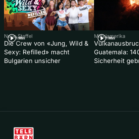
Neue Staffel
Mittelamerika
1 Min
1 Min
Die Crew von «Jung, Wild &
Vulkanausbruc
Sexy: Refilled» macht
Guatemala: 14
Bulgarien unsicher
Sicherheit geb