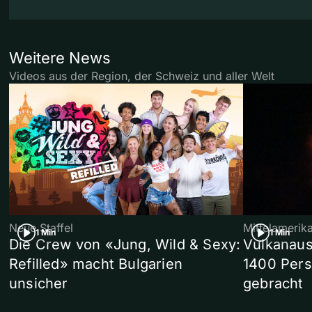
Weitere News
Videos aus der Region, der Schweiz und aller Welt
Neue Staffel
Mittelamerik
1 Min
1 Min
Die Crew von «Jung, Wild & Sexy:
Vulkanaus
Refilled» macht Bulgarien
1400 Pers
unsicher
gebracht