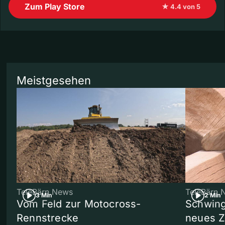
Zum Play Store
★ 4.4 von 5
Meistgesehen
TeleBärn News
TeleBärn 
3 Min
2 Min
Vom Feld zur Motocross-
Schwing
Rennstrecke
neues 