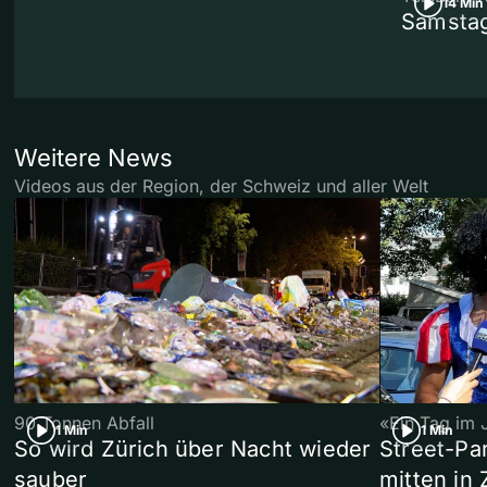
14 Min
Samstag
Weitere News
Videos aus der Region, der Schweiz und aller Welt
90 Tonnen Abfall
«Ein Tag im 
1 Min
1 Min
So wird Zürich über Nacht wieder
Street-P
sauber
mitten in 