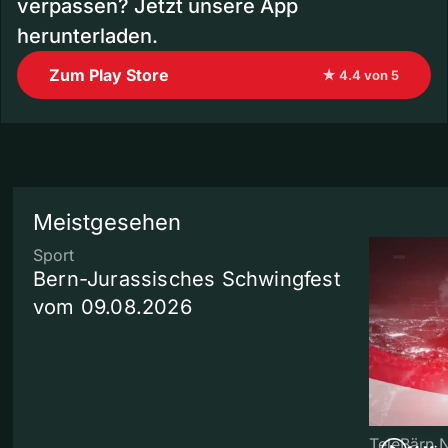
verpassen? Jetzt unsere App
herunterladen.
Zum Play Store
★ 4.4 von 5
Meistgesehen
Sport
Bern-Jurassisches Schwingfest
vom 09.08.2026
TeleBärn 