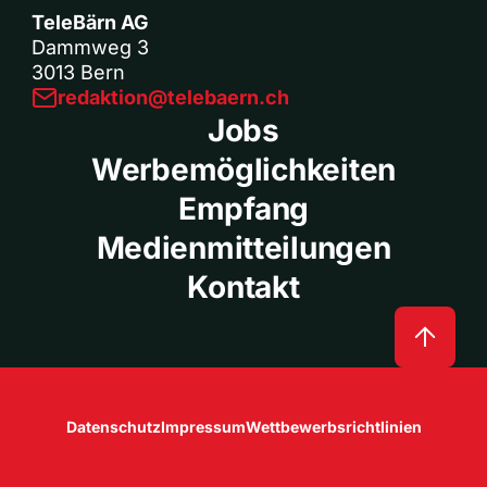
TeleBärn AG
Dammweg 3
3013 Bern
redaktion@telebaern.ch
Jobs
Werbemöglichkeiten
Empfang
Medienmitteilungen
Kontakt
Datenschutz
Impressum
Wettbewerbsrichtlinien