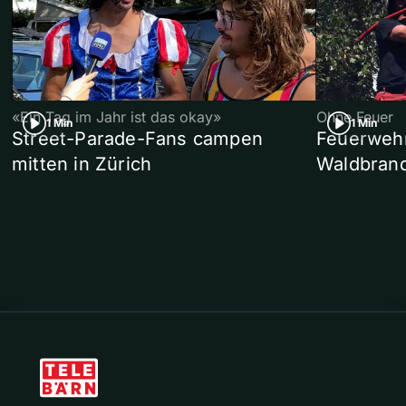
«Ein Tag im Jahr ist das okay»
Ohne Feuer
1 Min
1 Min
Street-Parade-Fans campen
Feuerwehr 
mitten in Zürich
Waldbrand