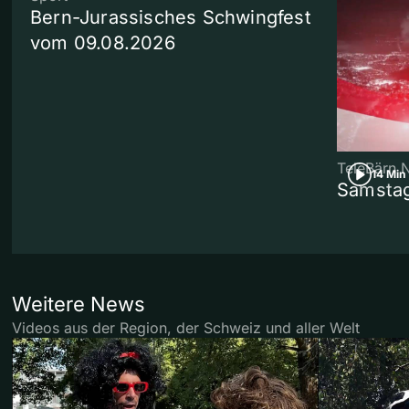
Bern-Jurassisches Schwingfest
vom 09.08.2026
TeleBärn 
14 Min
Samstag
Weitere News
Videos aus der Region, der Schweiz und aller Welt