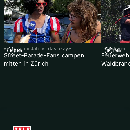
«Ein Tag im Jahr ist das okay»
Ohne Feuer
1 Min
1 Min
Street-Parade-Fans campen
Feuerwehr 
mitten in Zürich
Waldbrand