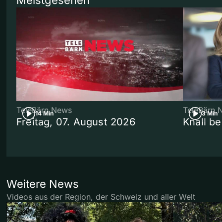
Meistgesehen
TeleBärn News
TeleBärn 
14 Min
3 Min
Freitag, 07. August 2026
Knall b
Weitere News
Videos aus der Region, der Schweiz und aller Welt