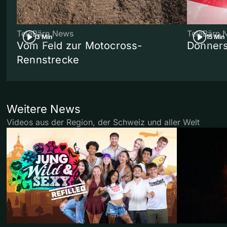
TeleBärn News
TeleBärn 
3 Min
15 Min
Vom Feld zur Motocross-
Donners
Rennstrecke
Weitere News
Videos aus der Region, der Schweiz und aller Welt