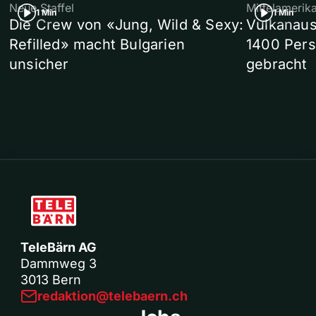
Neue Staffel
Mittelamerik
1 Min
1 Min
Die Crew von «Jung, Wild & Sexy:
Vulkanaus
Refilled» macht Bulgarien
1400 Pers
unsicher
gebracht
TeleBärn AG
Dammweg 3
3013 Bern
redaktion@telebaern.ch