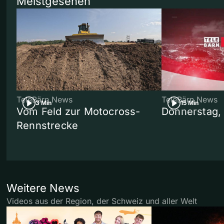
Meistgesehen
TeleBärn News
TeleBärn News
3 Min
15 Min
Vom Feld zur Motocross-
Donnerstag,
Rennstrecke
Weitere News
Videos aus der Region, der Schweiz und aller Welt