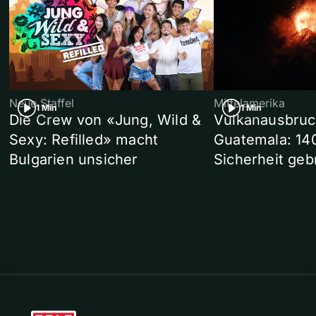
Neue Staffel
Mittelamerika
1 Min
1 Min
Die Crew von «Jung, Wild &
Vulkanausbruc
Sexy: Refilled» macht
Guatemala: 14
Bulgarien unsicher
Sicherheit geb