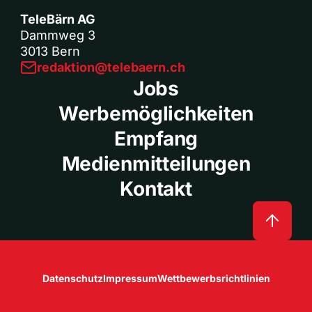
TeleBärn AG
Dammweg 3
3013 Bern
redaktion@telebaern.ch
Jobs
Werbemöglichkeiten
Empfang
Medienmitteilungen
Kontakt
Datenschutz
Impressum
Wettbewerbsrichtlinien