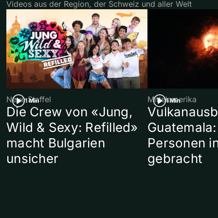
Videos aus der Region, der Schweiz und aller Welt
Neue Staffel
Mittelamerika
1 Min
1 Min
Die Crew von «Jung,
Vulkanausb
Wild & Sexy: Refilled»
Guatemala:
macht Bulgarien
Personen in
unsicher
gebracht