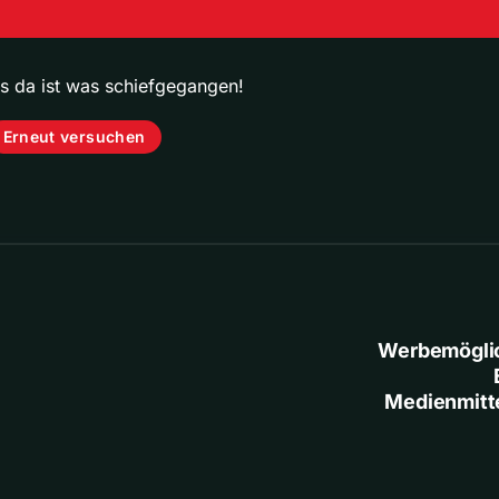
ps da ist was schiefgegangen!
Erneut versuchen
Werbemögli
Medienmitt