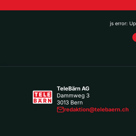
js error: U
TeleBärn AG
Dammweg 3
3013 Bern
redaktion@telebaern.ch