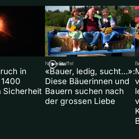
Neue Staffel
B
1 Min
ruch in
«Bauer, ledig, sucht…»:
 1400
Diese Bäuerinnen und
 Sicherheit
Bauern suchen nach
l
der grossen Liebe