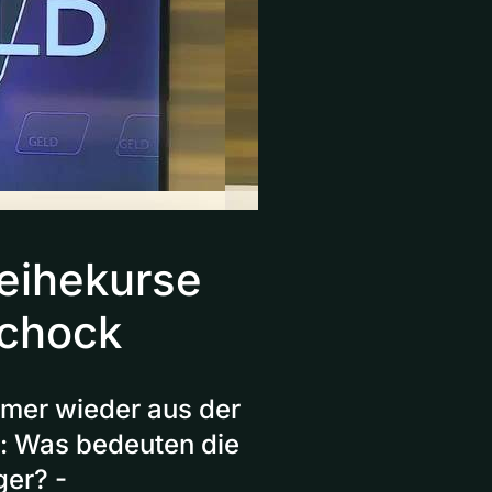
eihekurse
schock
mmer wieder aus der
ug: Was bedeuten die
ger? -