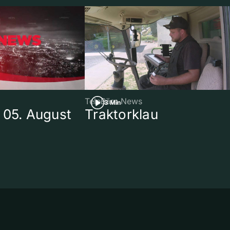
TeleBärn News
3 Min
 05. August
Traktorklau