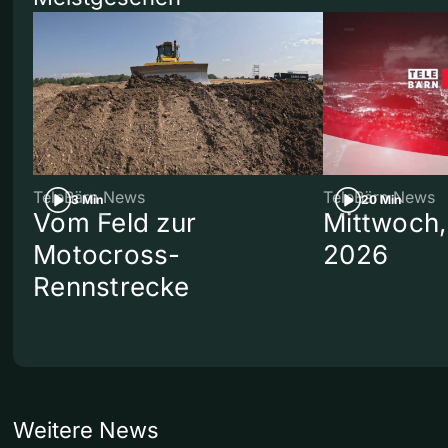
TeleBärn News
TeleBärn News
3 Min
20 Min
Vom Feld zur
Mittwoch,
Motocross-
2026
Rennstrecke
Weitere News