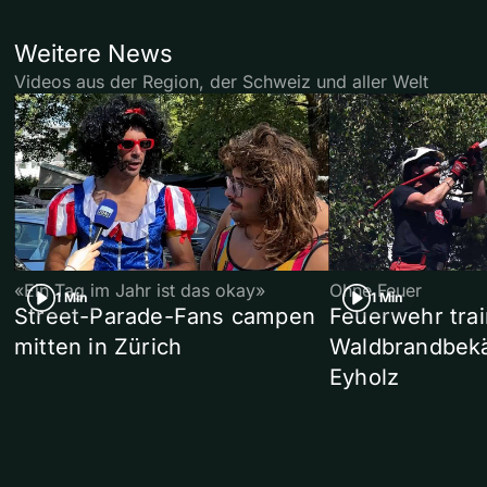
Weitere News
Videos aus der Region, der Schweiz und aller Welt
«Ein Tag im Jahr ist das okay»
Ohne Feuer
1 Min
1 Min
Street-Parade-Fans campen
Feuerwehr trai
mitten in Zürich
Waldbrandbek
Eyholz