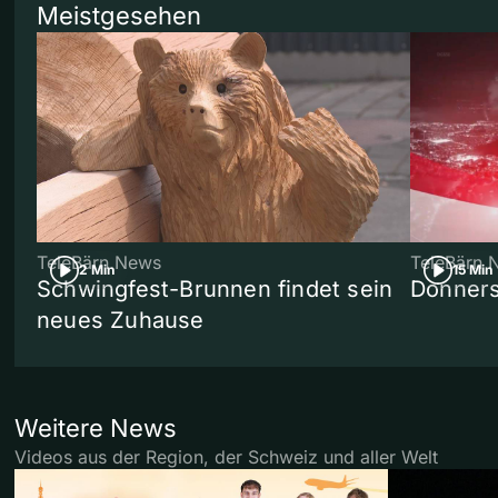
Meistgesehen
TeleBärn News
TeleBärn 
2 Min
15 Min
Schwingfest-Brunnen findet sein
Donners
neues Zuhause
Weitere News
Videos aus der Region, der Schweiz und aller Welt