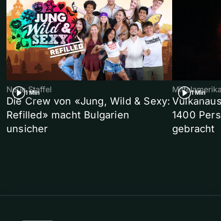
Neue Staffel
Mittelamerik
1 Min
1 Min
Die Crew von «Jung, Wild & Sexy:
Vulkanaus
Refilled» macht Bulgarien
1400 Pers
unsicher
gebracht