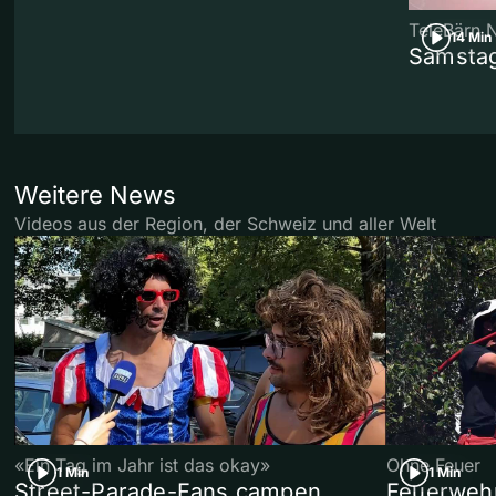
TeleBärn 
14 Min
Samstag
Weitere News
Videos aus der Region, der Schweiz und aller Welt
«Ein Tag im Jahr ist das okay»
Ohne Feuer
1 Min
1 Min
Street-Parade-Fans campen
Feuerwehr 