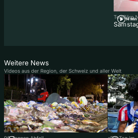
TeleBärn 
14 Min
Samstag
Weitere News
Videos aus der Region, der Schweiz und aller Welt