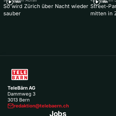
90 Tonnen Abfall
«Ein Tag im 
1 Min
1 Min
So wird Zürich über Nacht wieder
Street-P
sauber
mitten in 
TeleBärn AG
Dammweg 3
3013 Bern
redaktion@telebaern.ch
Jobs