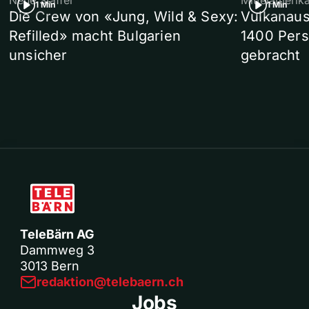
Neue Staffel
Mittelamerik
1 Min
1 Min
Die Crew von «Jung, Wild & Sexy:
Vulkanaus
Refilled» macht Bulgarien
1400 Pers
unsicher
gebracht
TeleBärn AG
Dammweg 3
3013 Bern
redaktion@telebaern.ch
Jobs