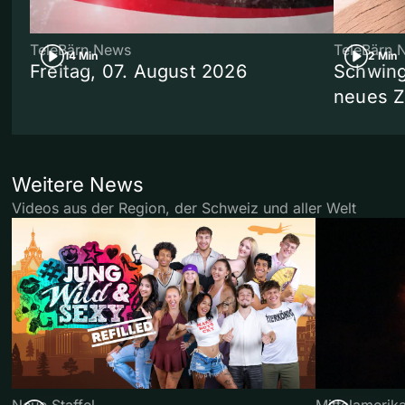
TeleBärn News
TeleBärn 
14 Min
2 Min
Freitag, 07. August 2026
Schwing
neues 
Weitere News
Videos aus der Region, der Schweiz und aller Welt