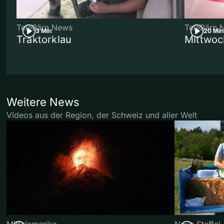
TeleBärn News
TeleBärn 
3 Min
20 Min
Traktorklau
Mittwoc
Weitere News
Videos aus der Region, der Schweiz und aller Welt