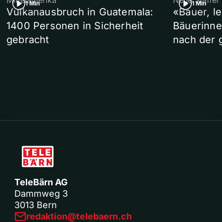
Mittelamerika
Neue Staffel
1 Min
1 Min
Vulkanausbruch in Guatemala:
«Bauer, l
1400 Personen in Sicherheit
Bäuerinne
gebracht
nach der 
TeleBärn AG
Dammweg 3
3013 Bern
redaktion@telebaern.ch