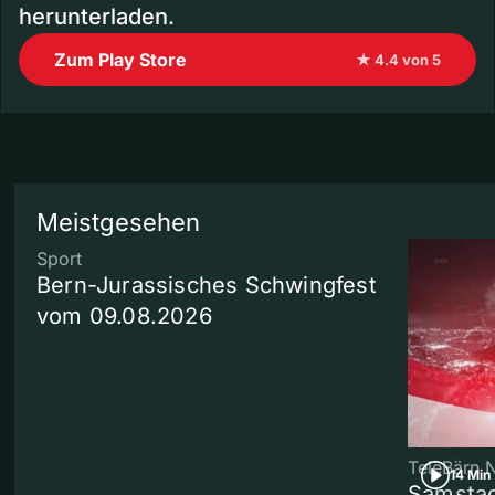
herunterladen.
Zum Play Store
★ 4.4 von 5
Meistgesehen
Sport
Bern-Jurassisches Schwingfest
vom 09.08.2026
TeleBärn 
14 Min
Samstag