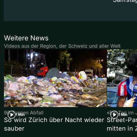
Weitere News
Videos aus der Region, der Schweiz und aller Welt
90 Tonnen Abfall
«Ein Tag im 
1 Min
1 Min
So wird Zürich über Nacht wieder
Street-P
sauber
mitten in 