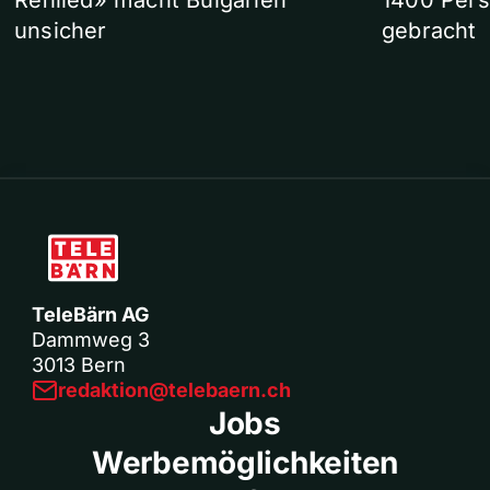
Refilled» macht Bulgarien
1400 Pers
unsicher
gebracht
TeleBärn AG
Dammweg 3
3013 Bern
redaktion@telebaern.ch
Jobs
Werbemöglichkeiten