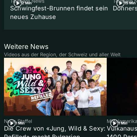
TeleBärn News
TeleBärn 
2 Min
15 Min
Schwingfest-Brunnen findet sein
Donners
neues Zuhause
Weitere News
Videos aus der Region, der Schweiz und aller Welt
Neue Staffel
Mittelamerik
1 Min
1 Min
Die Crew von «Jung, Wild & Sexy:
Vulkanaus