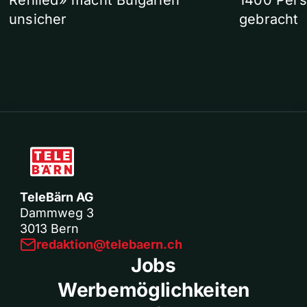
Refilled» macht Bulgarien
1400 Pers
unsicher
gebracht
TeleBärn AG
Dammweg 3
3013 Bern
redaktion@telebaern.ch
Jobs
Werbemöglichkeiten