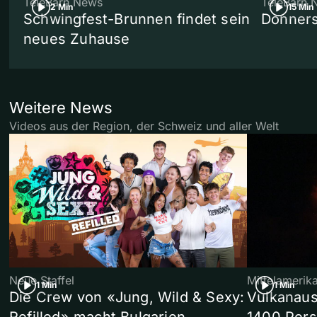
TeleBärn News
TeleBärn 
2 Min
15 Min
Schwingfest-Brunnen findet sein
Donners
neues Zuhause
Weitere News
Videos aus der Region, der Schweiz und aller Welt
Neue Staffel
Mittelamerik
1 Min
1 Min
Die Crew von «Jung, Wild & Sexy:
Vulkanaus