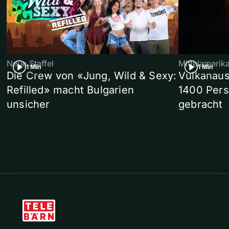
Neue Staffel
Mittelamerik
1 Min
1 Min
Die Crew von «Jung, Wild & Sexy:
Vulkanaus
Refilled» macht Bulgarien
1400 Pers
unsicher
gebracht