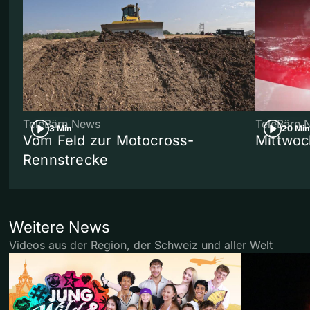
TeleBärn News
TeleBärn 
3 Min
20 Min
Vom Feld zur Motocross-
Mittwoc
Rennstrecke
Weitere News
Videos aus der Region, der Schweiz und aller Welt