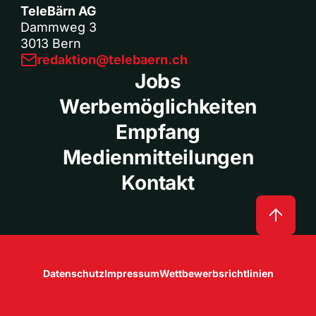
TeleBärn AG
Dammweg 3
3013 Bern
redaktion@telebaern.ch
Jobs
Werbemöglichkeiten
Empfang
Medienmitteilungen
Kontakt
Datenschutz
Impressum
Wettbewerbsrichtlinien