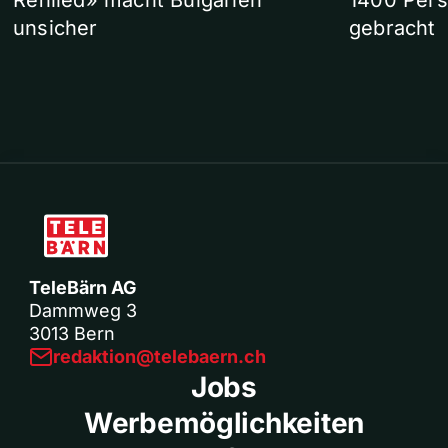
Refilled» macht Bulgarien
1400 Pers
unsicher
gebracht
TeleBärn AG
Dammweg 3
3013 Bern
redaktion@telebaern.ch
Jobs
Werbemöglichkeiten