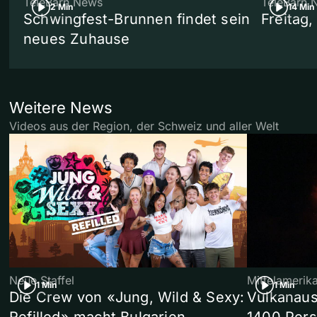
TeleBärn News
TeleBärn 
2 Min
14 Min
Schwingfest-Brunnen findet sein
Freitag
neues Zuhause
Weitere News
Videos aus der Region, der Schweiz und aller Welt
Neue Staffel
Mittelamerik
1 Min
1 Min
Die Crew von «Jung, Wild & Sexy:
Vulkanaus