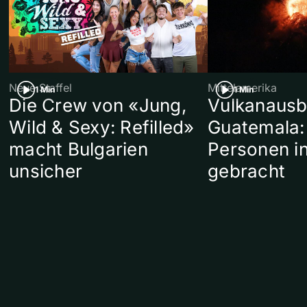
Neue Staffel
Mittelamerika
1 Min
1 Min
Die Crew von «Jung,
Vulkanausb
Wild & Sexy: Refilled»
Guatemala:
macht Bulgarien
Personen in
unsicher
gebracht