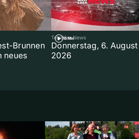
TeleBärn News
15 Min
est-Brunnen
Donnerstag, 6. August
in neues
2026