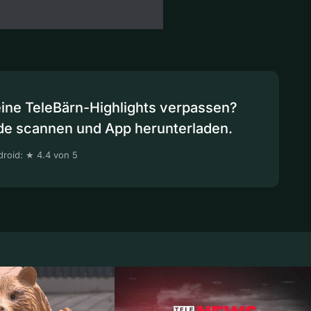
eine TeleBärn-Highlights verpassen?
de scannen und App herunterladen.
roid: ★ 4.4 von 5