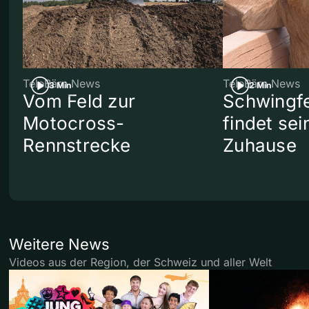
TeleBärn News
TeleBärn News
3 Min
2 Min
Vom Feld zur
Schwingf
Motocross-
findet se
Rennstrecke
Zuhause
Weitere News
Videos aus der Region, der Schweiz und aller Welt