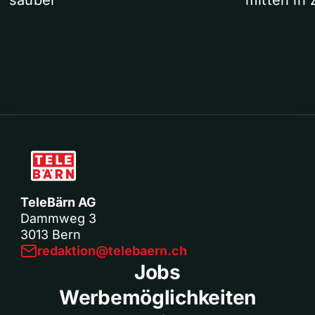
sauber
mitten in 
TeleBärn AG
Dammweg 3
3013 Bern
redaktion@telebaern.ch
Jobs
Werbemöglichkeiten