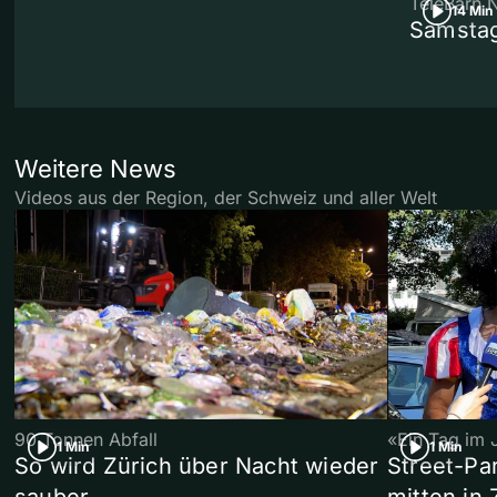
TeleBärn 
14 Min
Samstag
Weitere News
Videos aus der Region, der Schweiz und aller Welt
90 Tonnen Abfall
«Ein Tag im 
1 Min
1 Min
So wird Zürich über Nacht wieder
Street-P