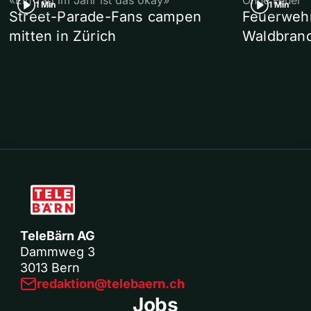
«Ein Tag im Jahr ist das okay»
Ohne Feuer
1 Min
1 Min
Street-Parade-Fans campen
Feuerwehr 
mitten in Zürich
Waldbrand
TeleBärn AG
Dammweg 3
3013 Bern
redaktion@telebaern.ch
Jobs