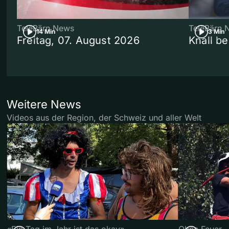
TeleBärn News
TeleBärn 
14 Min
3 Min
Freitag, 07. August 2026
Knall b
Weitere News
Videos aus der Region, der Schweiz und aller Welt