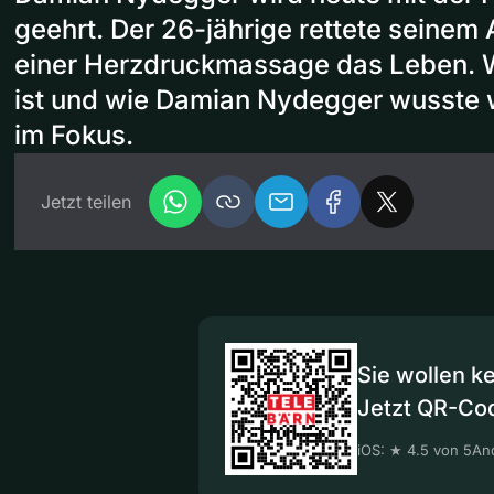
geehrt. Der 26-jährige​ rettete seinem 
einer Herzdruckmassage das Leben. 
ist und wie Damian Nydegger wusste wa
im Fokus.
Jetzt teilen
Sie wollen k
Jetzt QR-Co
iOS: ★ 4.5 von 5
And