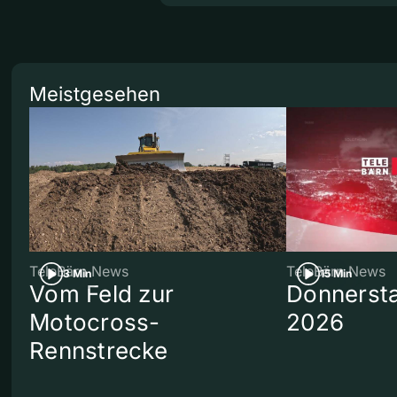
Meistgesehen
TeleBärn News
TeleBärn News
3 Min
15 Min
Vom Feld zur
Donnersta
Motocross-
2026
Rennstrecke