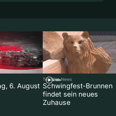
TeleBärn News
2 Min
g, 6. August
Schwingfest-Brunnen
findet sein neues
Zuhause