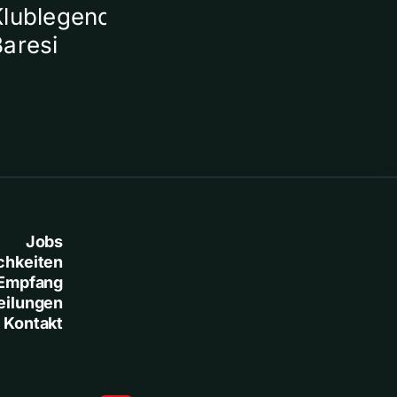
Klublegende Franco
Baresi
Jobs
chkeiten
Empfang
eilungen
Kontakt