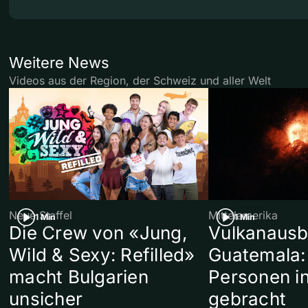
Weitere News
Videos aus der Region, der Schweiz und aller Welt
Neue Staffel
Mittelamerika
1 Min
1 Min
Die Crew von «Jung,
Vulkanausb
Wild & Sexy: Refilled»
Guatemala:
macht Bulgarien
Personen in
unsicher
gebracht