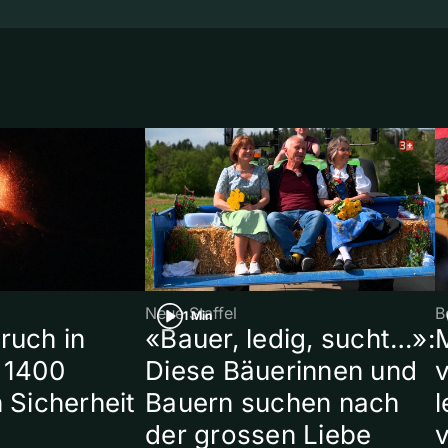
Neue Staffel
B
1 Min
ruch in
«Bauer, ledig, sucht…»:
 1400
Diese Bäuerinnen und
 Sicherheit
Bauern suchen nach
l
der grossen Liebe