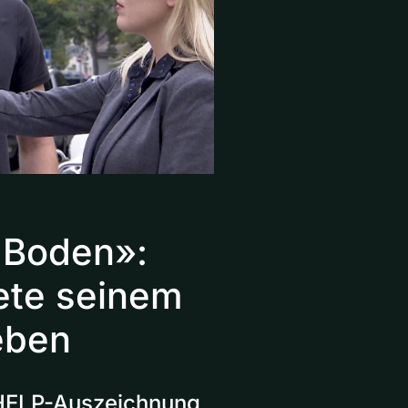
 Boden»:
ete seinem
eben
 HELP-Auszeichnung