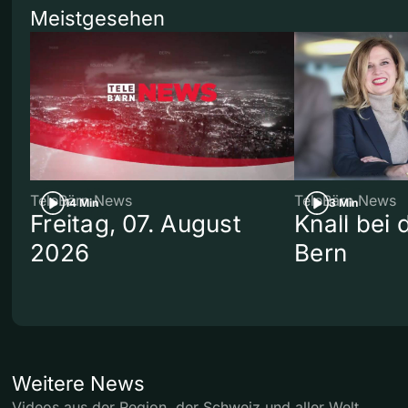
Meistgesehen
TeleBärn News
TeleBärn News
14 Min
3 Min
Freitag, 07. August
Knall bei
2026
Bern
Weitere News
Videos aus der Region, der Schweiz und aller Welt