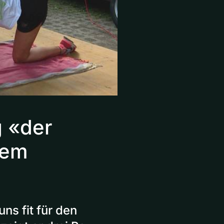
g «der
nem
ns fit für den