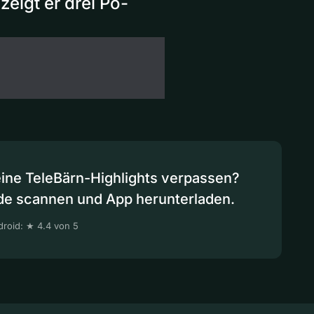
eigt er drei Po-
eine TeleBärn-Highlights verpassen?
de scannen und App herunterladen.
roid: ★ 4.4 von 5