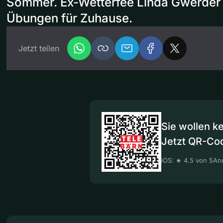
Sommer. Ex-Wetterfee Linda Gwerder z
Übungen für Zuhause.
Jetzt teilen
Sie wollen k
Jetzt QR-Co
iOS: ★ 4.5 von 5
And