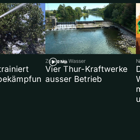
Zu wenig Wasser
N
2 Min
rainiert
Vier Thur-Kraftwerke
bekämpfun
ausser Betrieb
W