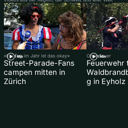
«Ein Tag im Jahr ist das okay»
Ohne Feuer
1 Min
1 Min
Street-Parade-Fans
Feuerwehr t
campen mitten in
Waldbrand
Zürich
g in Eyholz