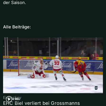
der Saison.
Alle Beiträge:
Eishockey
4 Min
EHC Biel verliert bei Grossmanns