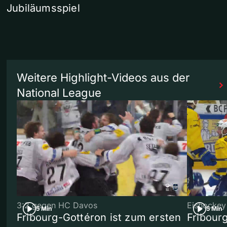
Jubiläumsspiel
Weitere Highlight-Videos aus der
National League
3:2 gegen HC Davos
Eishockey
5 Min
5 Min
Fribourg-Gottéron ist zum ersten
Fribourg