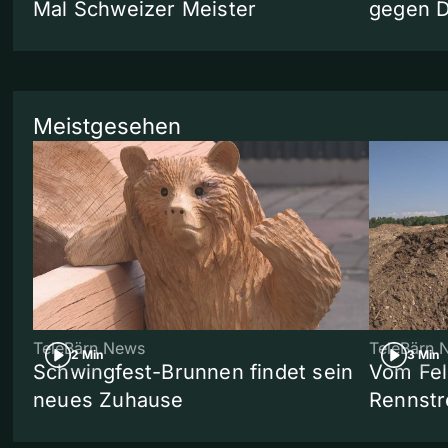
Mal Schweizer Meister
gegen 
Meistgesehen
TeleBärn News
TeleBärn 
2 Min
3 Min
Schwingfest-Brunnen findet sein
Vom Fel
neues Zuhause
Rennstr