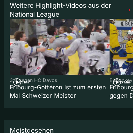
Weitere Highlight-Videos aus der
National League
3:2 gegen HC Davos
Eishockey
5 Min
5 Min
Fribourg-Gottéron ist zum ersten
Fribourg
Mal Schweizer Meister
gegen 
Meistgesehen