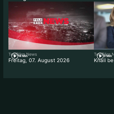
TeleBärn News
TeleBärn 
14 Min
3 Min
Freitag, 07. August 2026
Knall b