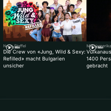
Neue Staffel
Mittelamerik
1 Min
1 Min
Die Crew von «Jung, Wild & Sexy:
Vulkanaus
Refilled» macht Bulgarien
1400 Pers
unsicher
gebracht