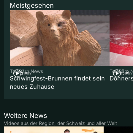
Meistgesehen
TeleBärn News
TeleBärn 
2 Min
15 Min
Schwingfest-Brunnen findet sein
Donners
neues Zuhause
Weitere News
Videos aus der Region, der Schweiz und aller Welt