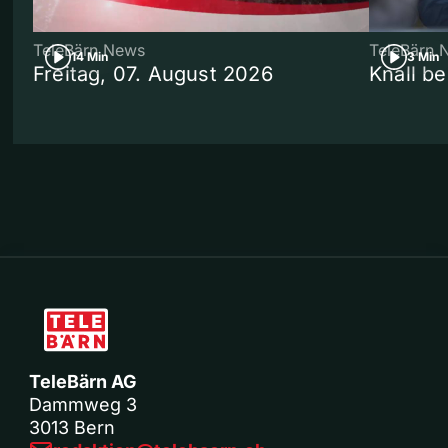
TeleBärn News
TeleBärn 
14 Min
3 Min
Freitag, 07. August 2026
Knall b
TeleBärn AG
Dammweg 3
3013 Bern