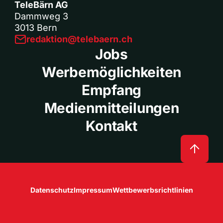
TeleBärn AG
Dammweg 3
3013 Bern
redaktion@telebaern.ch
Jobs
Werbemöglichkeiten
Empfang
Medienmitteilungen
Kontakt
Datenschutz
Impressum
Wettbewerbsrichtlinien