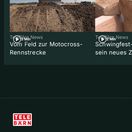
TeleBärn News
TeleBärn News
3 Min
2 Min
Vom Feld zur Motocross-
Schwingfest
Rennstrecke
sein neues 