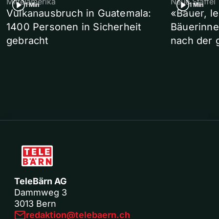
Mittelamerika
Neue Staffel
1 Min
1 Min
Vulkanausbruch in Guatemala:
«Bauer, l
1400 Personen in Sicherheit
Bäuerinne
gebracht
nach der 
TeleBärn AG
Dammweg 3
3013 Bern
redaktion@telebaern.ch