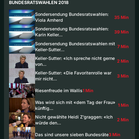
BUNDESRATSWAHLEN 2018
Sondersendung Bundesratswahlen:
35 Min
Viola Amherd
Sondersendung Bundesratswahlen:
39 Min
Karin Keller…
Sondersendung Bundesratswahlen mit
7 Min
Keller-Sutter…
Keller-Sutter: «Ich spreche nicht gerne
2 Min
von…
Keller-Sutter: «Die Favoritenrolle war
3 Min
mir nicht…
Riesenfreude im Wallis
1 Min
Was wird sich mit «dem Tag der Frau»
1 Min
künftig…
Nicht gewählte Heidi Z’graggen: «Ich
2 Min
würde den…
Das sind unsere sieben Bundesräte
3 Min