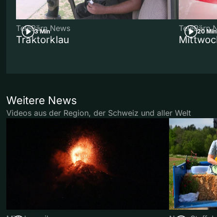
TeleBärn News
TeleBärn 
3 Min
20 Min
Traktorklau
Mittwoc
Weitere News
Videos aus der Region, der Schweiz und aller Welt